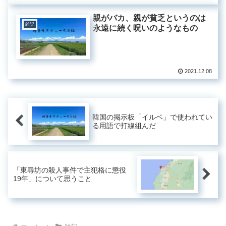
親がバカ、親が貧乏というのは
雑記
永遠に続く呪いのようなもの
2021.12.08
韓国の掲示板「イルベ」で使われてい
る用語で打線組んだ
「東尋坊の殺人事件で主犯格に懲役
19年」について思うこと