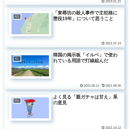
2023.01.15
「東尋坊の殺人事件で主犯格に
雑記
懲役19年」について思うこと
2021.07.14
韓国の掲示板「イルベ」で使わ
雑記
れている用語で打線組んだ
2021.06.11
2021.08.30
よく見る「親ガチャは甘え」系
雑記
の意見
2021.10.12