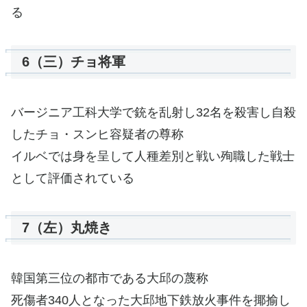
る
6（三）チョ将軍
バージニア工科大学で銃を乱射し32名を殺害し自殺
したチョ・スンヒ容疑者の尊称
イルベでは身を呈して人種差別と戦い殉職した戦士
として評価されている
7（左）丸焼き
韓国第三位の都市である大邱の蔑称
死傷者340人となった大邱地下鉄放火事件を揶揄し