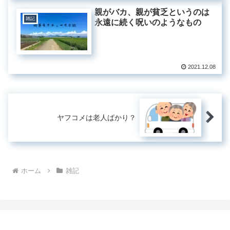
親がバカ、親が貧乏というのは
雑記
永遠に続く呪いのようなもの
2021.12.08
ヤフコメは老人ばかり？
ホーム
雑記