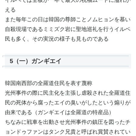
イルベでは全板が一年で最大の祝福ムードに溢れか
える
また毎年この日は韓国の尊師ことノムヒョンを慕い
自殺現場であるミミズク岩に聖地巡礼を行うイルベ
民も多く、その実況の様子も見ものである
5（一）ガンギエイ
韓国南西部の全羅道住民を表す蔑称
光州事件の際に民主化を主張し虐殺された全羅道住
民の死体から腐ったエイの臭いがしたという煽りが
由来である（ガンギエイは全羅道の特産品）
ちなみに戦車を出動させ光州事件の鎮圧を図ったチ
ョンドゥファンはタンク兄貴と呼ばれ賞賛されてい