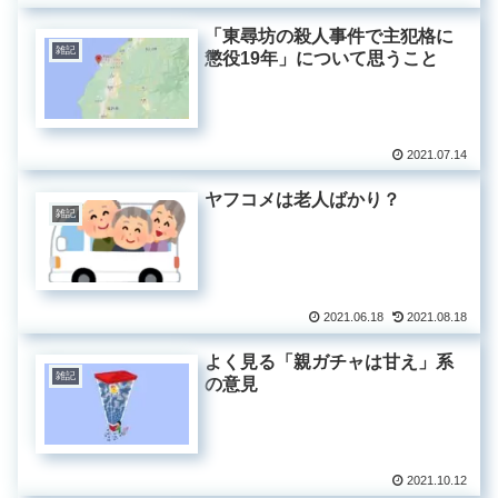
「東尋坊の殺人事件で主犯格に
雑記
懲役19年」について思うこと
2021.07.14
ヤフコメは老人ばかり？
雑記
2021.06.18
2021.08.18
よく見る「親ガチャは甘え」系
雑記
の意見
2021.10.12