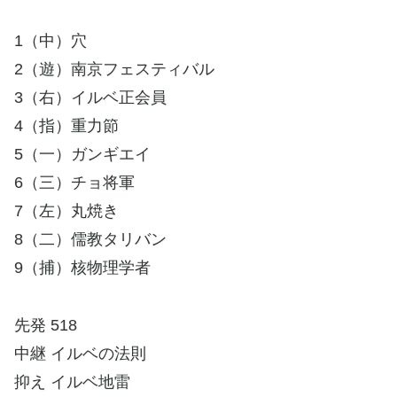
1（中）穴
2（遊）南京フェスティバル
3（右）イルベ正会員
4（指）重力節
5（一）ガンギエイ
6（三）チョ将軍
7（左）丸焼き
8（二）儒教タリバン
9（捕）核物理学者
先発 518
中継 イルベの法則
抑え イルベ地雷